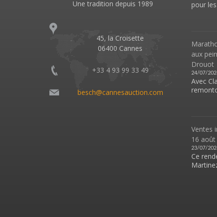
Une tradition depuis 1989
pour les.
45, la Croisette
Marathon
06400 Cannes
aux pei
Drouot
+33 4 93 99 33 49
24/07/202
Avec Cl
remonto
besch@cannesauction.com
Ventes i
16 août
23/07/202
Ce rende
Martinez