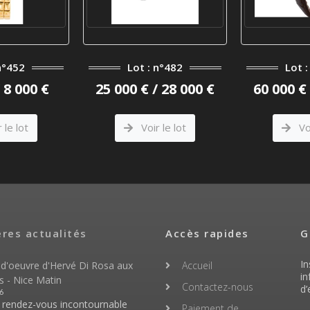
Lot : n°482
Lot : n°476
25 000 € / 28 000 €
60 000 € / 66 000 €
Voir le lot
Voir le lot
ères actualités
Accès rapides
G
In
 d'oeuvre d'Hervé Di Rosa aux
Accueil
in
s - Nice Matin
Contactez-nous
d’
6
n rendez-vous incontournable
Paiement de