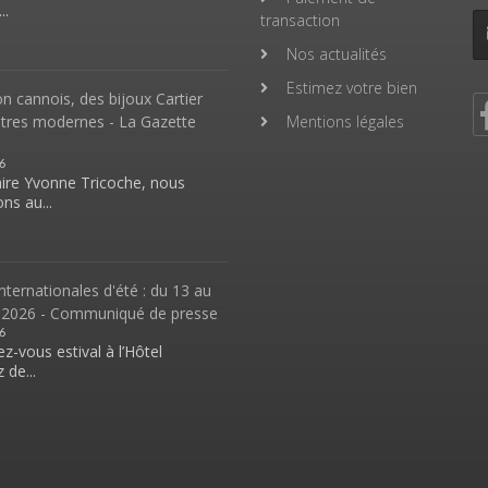
..
transaction
Nos actualités
Estimez votre bien
 cannois, des bijoux Cartier
ntres modernes - La Gazette
Mentions légales
6
aire Yvonne Tricoche, nous
ns au...
nternationales d'été : du 13 au
 2026 - Communiqué de presse
6
z-vous estival à l’Hôtel
 de...