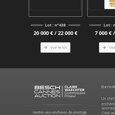
Lot : n°438
Lot : n°452
20 000 € / 22 000 €
7 000 € / 8 000 €
Voir le lot
Voir le lot
Derni
Un chef
enchère
26/07/202
Ventes aux enchères de prestige
C'est u