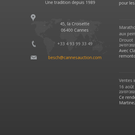
Une tradition depuis 1989
pour les.
45, la Croisette
Marathon
06400 Cannes
aux pei
Drouot
+33 4 93 99 33 49
24/07/202
Avec Cl
remonto
besch@cannesauction.com
Ventes i
16 août
23/07/202
Ce rende
Martinez