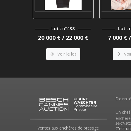
°401
Lot : n°438
Lot : 
 3 800 €
20 000 € / 22 000 €
7 000 € 
le lot
Voir le lot
Voir
Derni
Un chef
enchère
26/07/202
Ventes aux enchères de prestige
C'est u