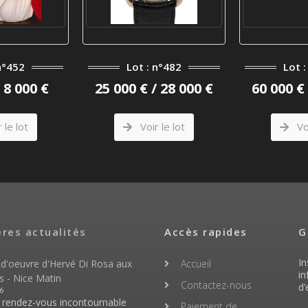
n°452
Lot : n°482
Lot 
/ 8 000 €
25 000 € / 28 000 €
60 000 € 
 le lot
Voir le lot
Voi
ères actualités
Accès rapides
G
In
 d'oeuvre d'Hervé Di Rosa aux
Accueil
in
s - Nice Matin
Contactez-nous
d’
6
n rendez-vous incontournable
Paiement de