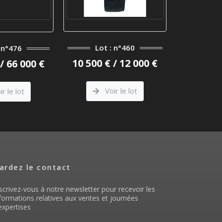
Lot : n°460
Lot
: n°476
10 500 € / 12 000 €
800 € 
/ 66 000 €
Voir le lot
V
r le lot
ardez le contact
scrivez-vous à notre newsletter pour recevoir les
formations relatives aux ventes et journées
expertises