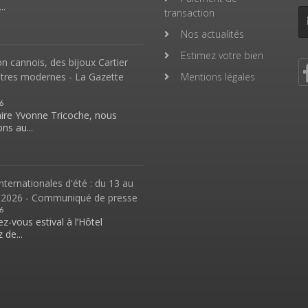
..
transaction
Nos actualités
Estimez votre bien
 cannois, des bijoux Cartier
ntres modernes - La Gazette
Mentions légales
6
aire Yvonne Tricoche, nous
ns au...
nternationales d'été : du 13 au
 2026 - Communiqué de presse
6
z-vous estival à l’Hôtel
 de...