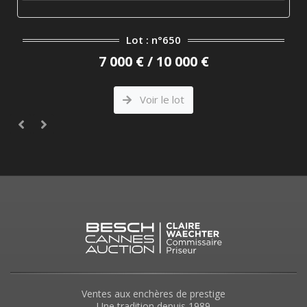
 : n°650
Lot : n
 / 10 000 €
360 € / 
oir le lot
Voir 
Ventes aux enchères de prestige
Une tradition depuis 1989