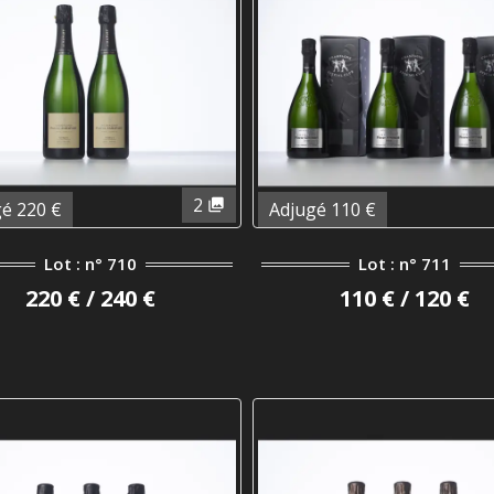
2
é 220 €
Adjugé 110 €
Lot : n° 710
Lot : n° 711
220 € / 240 €
110 € / 120 €