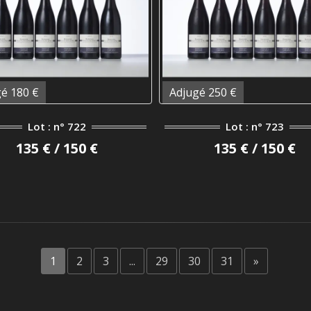
é 180 €
Adjugé 250 €
Lot : n° 722
Lot : n° 723
135 € / 150 €
135 € / 150 €
1
2
3
...
29
30
31
»