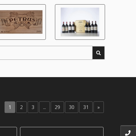
1
2
3
...
29
30
31
»