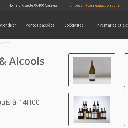
45, la Croisette 06400 Cannes
besch@cannesauction.com
alendrier
Ventes passées
Spécialités
Inventaires et ex
 Rares
 & Alcools
puis à 14H00