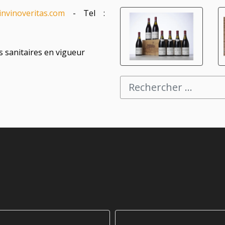
invinoveritas.com
- Tel :
s sanitaires en vigueur