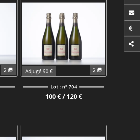
2
2
Adjugé 90 €
Lot : n° 704
100 € / 120 €