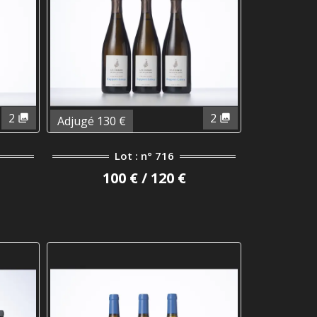
2
2
Adjugé 130 €
Lot : n° 716
100 € / 120 €