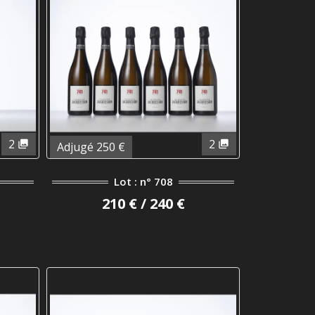
2
2
Adjugé 250 €
Lot : n° 708
210 € / 240 €