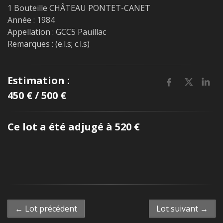
1 Bouteille CHÂTEAU PONTET-CANET
Année : 1984
Appellation : GCC5 Pauillac
Remarques : (e.l.s; c.l.s)
Estimation :
450 € / 500 €
Ce lot a été adjugé à 520 €
← Lot précédent
Lot suivant →