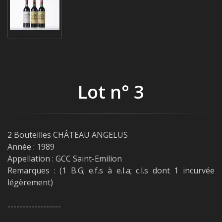
Lot n° 3
2 Bouteilles CHÂTEAU ANGELUS
Année : 1989
Appellation : GCC Saint-Emilion
Remarques : (1 B.G; e.f.s à e.l.a; c.l.s dont 1 incurvée
légèrement)
------------------