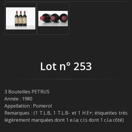
Lot n° 253
3 Bouteilles PETRUS
Année : 1980
Appellation : Pomerol
Remarques : (1 T.L.B, 1 T.L.B- et 1 H.E+; étiquettes très
légèrement marquées dont 1 e.l.a; c.l.s dont 1 c.l.a côté)