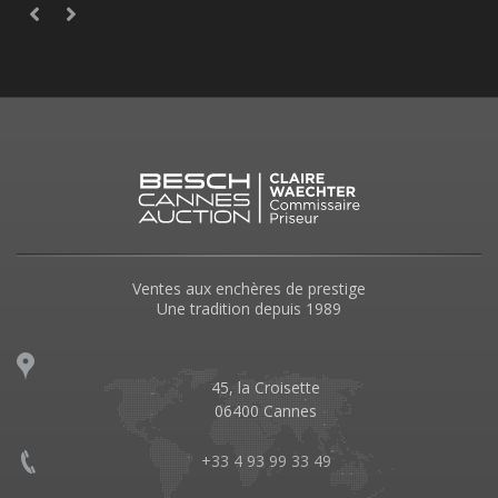
Ventes aux enchères de prestige
Une tradition depuis 1989
45, la Croisette
06400 Cannes
+33 4 93 99 33 49