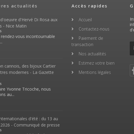
ères actualités
Accès rapides
G
In
 d'oeuvre d'Hervé Di Rosa aux
Accueil
in
s - Nice Matin
Contactez-nous
d’
6
n rendez-vous incontournable
Paiement de
..
transaction
Nos actualités
Estimez votre bien
 cannois, des bijoux Cartier
ntres modernes - La Gazette
Mentions légales
6
aire Yvonne Tricoche, nous
ns au...
nternationales d'été : du 13 au
 2026 - Communiqué de presse
6