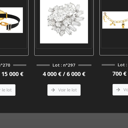
Lot 
n°270
Lot : n°297
700 € 
/ 15 000 €
4 000 € / 6 000 €
Voi
 le lot
Voir le lot