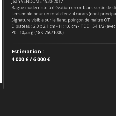
Jean VENDOME 1930-2017
Bague moderniste à élévation en or blanc sertie de d
l'ensemble pour un total d'env. 4 carats (dont principau
Signature visible sur le flanc, poinçon de maître OT
D plateau : 2,3 x 2,1 cm - H : 1,6 cm - TDD : 54 1/2 (avec
Pb : 10,35 g (18K-750/1000)
Estimation :
4 000 € / 6 000 €