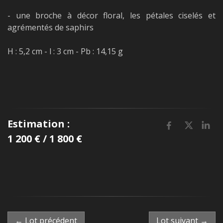
- une broche à décor floral, les pétales ciselés et
agrémentés de saphirs
H : 5,2 cm - l : 3 cm - Pb : 14,15 g
Estimation :
1 200 € / 1 800 €
← Lot précédent
Lot suivant →