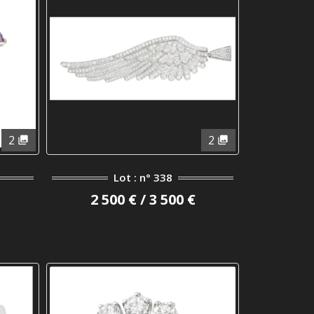
2
2
Lot : n° 338
2 500 € / 3 500 €