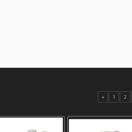
«
1
2