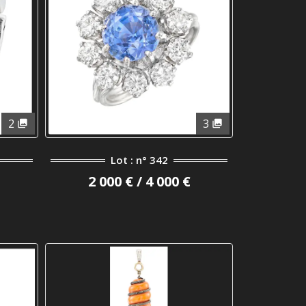
2
3
Lot : n° 342
2 000 € / 4 000 €