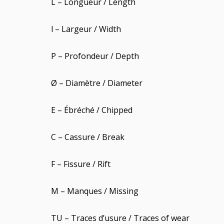
L – Longueur / Length
l – Largeur / Width
P – Profondeur / Depth
Ø – Diamètre / Diameter
E – Ébréché / Chipped
C – Cassure / Break
F – Fissure / Rift
M – Manques / Missing
TU – Traces d’usure / Traces of wear