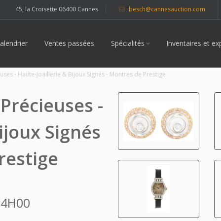
45, la Croisette 06400 Cannes
besch@cannesauction.com
alendrier
Ventes passées
Spécialités
Inventaires et ex
ses - Haute-Joaillerie & Bijoux Signés - Montres de Prestige
Précieuses -
ijoux Signés
restige
14H00