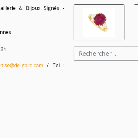
illerie & Bijoux Signés -
annes
20h
rtise@de-garo.com
/ Tel :