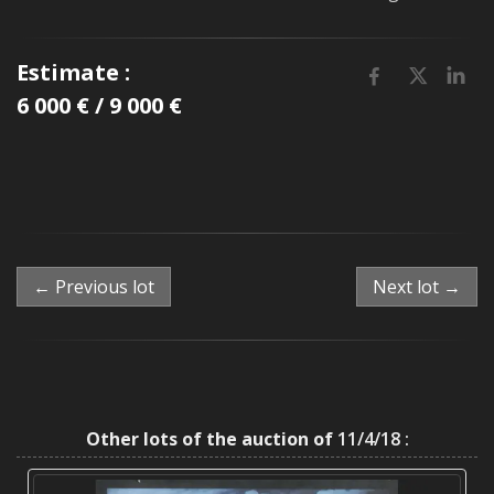
Estimate :
6 000 € / 9 000 €
← Previous lot
Next lot →
Other lots of the auction of
11/4/18 :