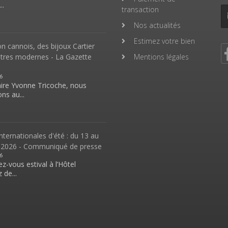
..
transaction
Nos actualités
Estimez votre bien
 cannois, des bijoux Cartier
ntres modernes - La Gazette
Mentions légales
6
aire Yvonne Tricoche, nous
ns au...
nternationales d'été : du 13 au
 2026 - Communiqué de presse
6
z-vous estival à l’Hôtel
 de...