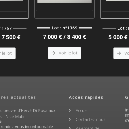
Lot : n°1369
n°1767
Lot :
7 000 € / 8 400 €
/ 7 500 €
5 000 € 
Voir le lot
 le lot
Voi
ères actualités
Accès rapides
G
In
 d'oeuvre d'Hervé Di Rosa aux
Accueil
in
s - Nice Matin
Contactez-nous
d’
6
n rendez-vous incontournable
Paiement de