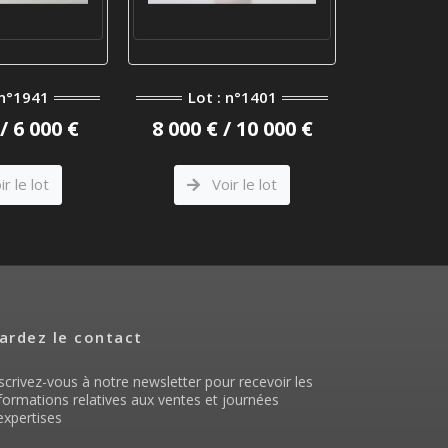
Lot 
 n°1941
Lot : n°1401
6 500 €
/ 6 000 €
8 000 € / 10 000 €
V
r le lot
Voir le lot
ardez le contact
scrivez-vous à notre newsletter pour recevoir les
formations relatives aux ventes et journées
expertises