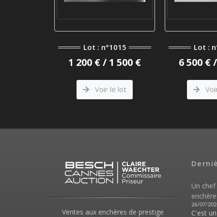
Lot : n°1015
Lot : 
1 200 € / 1 500 €
6 500 € 
Voir le lot
Voir
Derni
Un chef
enchère
26/07/202
Ventes aux enchères de prestige
C'est u