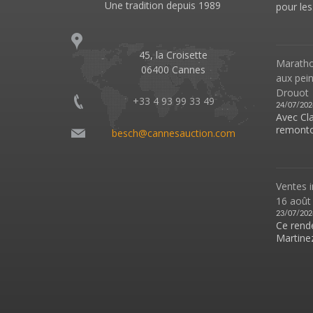
Une tradition depuis 1989
pour les.
45, la Croisette
Marathon
06400 Cannes
aux pei
Drouot
+33 4 93 99 33 49
24/07/202
Avec Cl
remonto
besch@cannesauction.com
Ventes i
16 août
23/07/202
Ce rende
Martinez