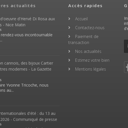
ères actualités
Accès rapides
G
In
 d'oeuvre d'Hervé Di Rosa aux
Accueil
in
s - Nice Matin
Contactez-nous
d’
6
n rendez-vous incontournable
Paiement de
..
transaction
Nos actualités
Estimez votre bien
 cannois, des bijoux Cartier
ntres modernes - La Gazette
Mentions légales
6
aire Yvonne Tricoche, nous
ns au...
nternationales d'été : du 13 au
 2026 - Communiqué de presse
6