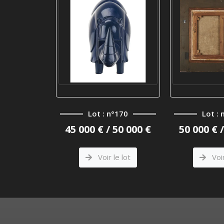
n°11
Lot : n°170
Lot : 
 30 000 €
45 000 € / 50 000 €
50 000 € 
le lot
Voir le lot
Voir