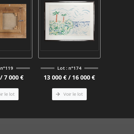
: n°119
Lot : n°174
Lo
/ 7 000 €
13 000 € / 16 000 €
20 000 €
r le lot
Voir le lot
V