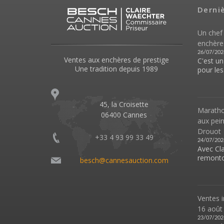
Derni
Un chef
enchère
26/07/202
Ventes aux enchères de prestige
C'est u
Une tradition depuis 1989
pour les.
45, la Croisette
Marathon
06400 Cannes
aux pei
Drouot
+33 4 93 99 33 49
24/07/202
Avec Cl
remonto
besch@cannesauction.com
Ventes i
16 août
23/07/202