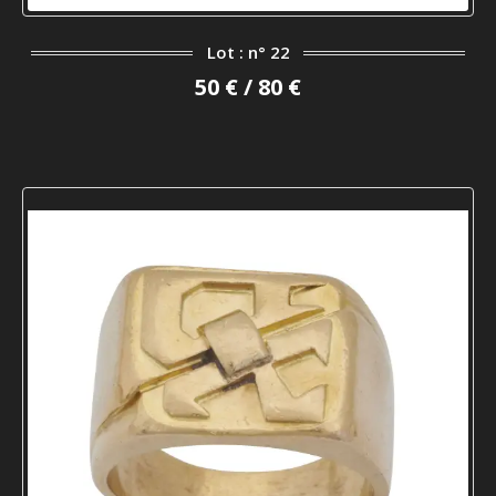
Lot : n° 22
50 € / 80 €