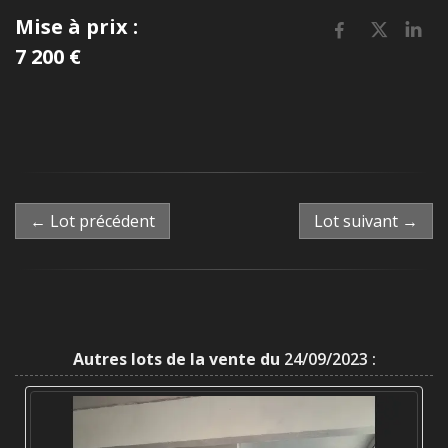
Mise à prix :
7 200 €
← Lot précédent
Lot suivant →
Autres lots de la vente du
24/09/2023 :