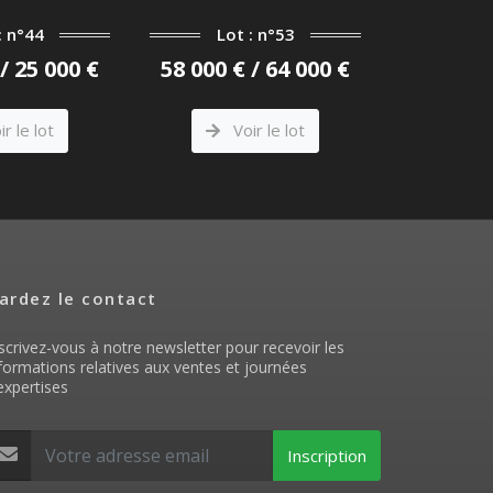
: n°44
Lot : n°53
Lot
/ 25 000 €
58 000 € / 64 000 €
22 000 €
r le lot
Voir le lot
V
ardez le contact
scrivez-vous à notre newsletter pour recevoir les
formations relatives aux ventes et journées
expertises
Inscription