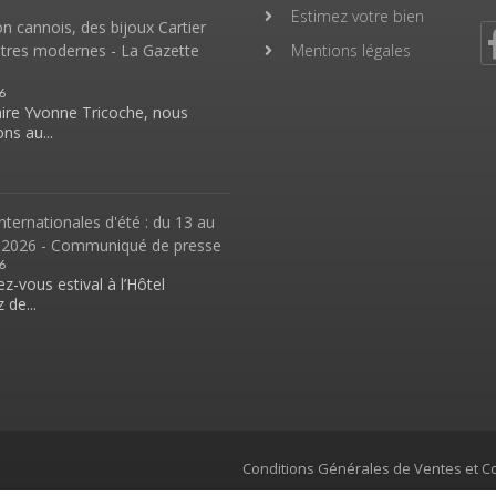
Estimez votre bien
 cannois, des bijoux Cartier
ntres modernes - La Gazette
Mentions légales
6
aire Yvonne Tricoche, nous
ns au...
nternationales d'été : du 13 au
 2026 - Communiqué de presse
6
z-vous estival à l’Hôtel
 de...
Conditions Générales de Ventes et Co