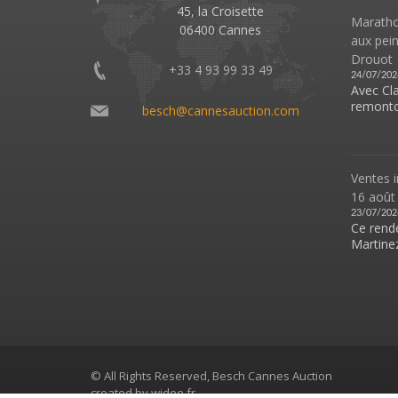
45, la Croisette
Marathon
06400 Cannes
aux pei
Drouot
+33 4 93 99 33 49
24/07/202
Avec Cl
remonto
besch@cannesauction.com
Ventes i
16 août
23/07/202
Ce rende
Martinez
© All Rights Reserved, Besch Cannes Auction
created by
widee.fr