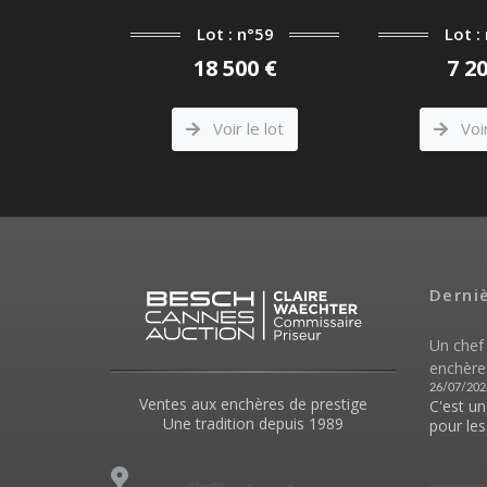
n°56
Lot : n°59
Lot :
 65 000 €
18 500 €
7 2
le lot
Voir le lot
Voir
Derni
Un chef
enchère
26/07/202
Ventes aux enchères de prestige
C'est u
Une tradition depuis 1989
pour les.