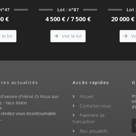
 n°47
Lot : n°87
Lot 
00 €
4 500 € / 7 500 €
20 000 € 
 le lot
Voir le lot
Voi
ères actualités
Accès rapides
G
In
 d'oeuvre d'Hervé Di Rosa aux
Accueil
in
s - Nice Matin
Contactez-nous
d’
6
n rendez-vous incontournable
Paiement de
..
transaction
Nos actualités