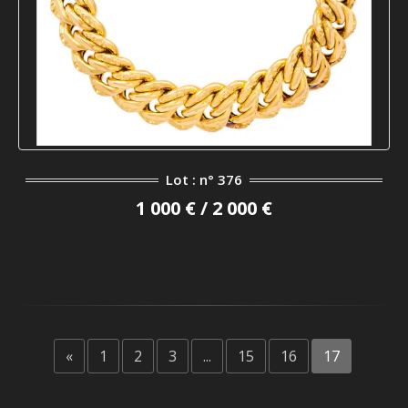
Lot : n° 376
1 000 € / 2 000 €
«
1
2
3
...
15
16
17