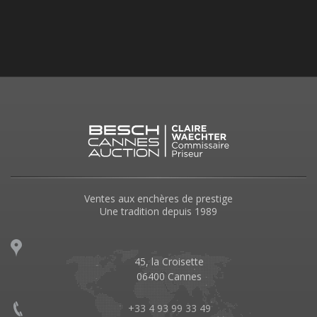
Ventes aux enchères de prestige
Une tradition depuis 1989
45, la Croisette
06400 Cannes
+33 4 93 99 33 49