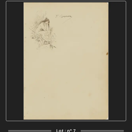
Lot : n° 7