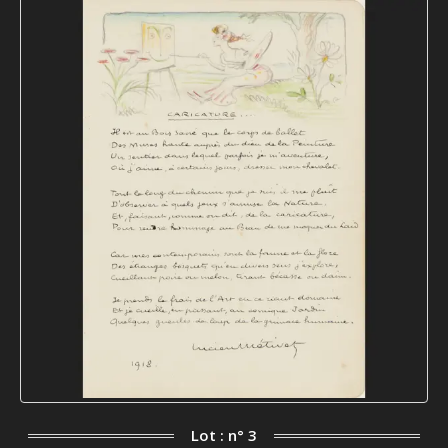
Lot : n° 3