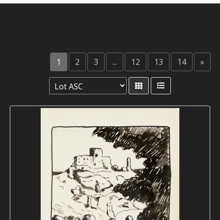
1
2
3
...
12
13
14
»