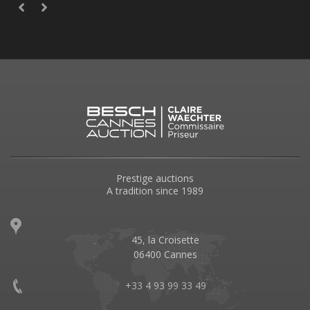
Prestige auctions
A tradition since 1989
45, la Croisette
06400 Cannes
+33 4 93 99 33 49