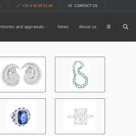
m
+33 4 93 99 33 49
CONTACT US
entories and appraisals
News
About us