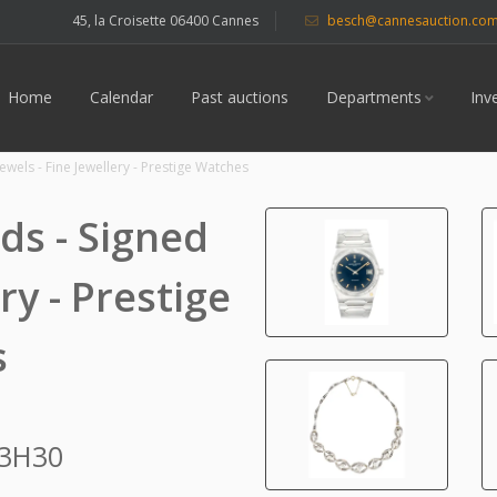
45, la Croisette 06400 Cannes
besch@cannesauction.co
Home
Calendar
Past auctions
Departments
Inv
wels - Fine Jewellery - Prestige Watches
s - Signed
ry - Prestige
s
13H30