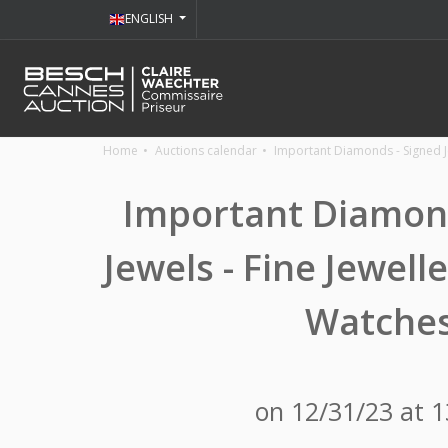
ENGLISH
Home
Auctions calendar
Important Diamonds - Signed Je
Important Diamond
Jewels - Fine Jewelle
Watche
on 12/31/23 at 