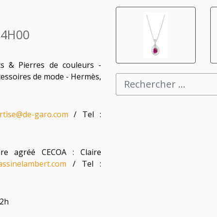
14H00
ts & Pierres de couleurs -
ccessoires de mode - Hermès,
rtise@de-garo.com
/ Tel :
re agréé CECOA : Claire
hassinelambert.com
/ Tel :
22h