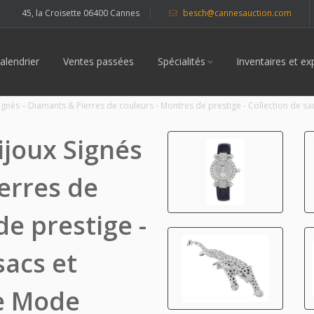
45, la Croisette 06400 Cannes
besch@cannesauction.com
alendrier
Ventes passées
Spécialités
Inventaires et ex
 Signés – Diamants & Pierres de couleurs - Montres de prestige - Collection de 
ijoux Signés
erres de
de prestige -
sacs et
e Mode