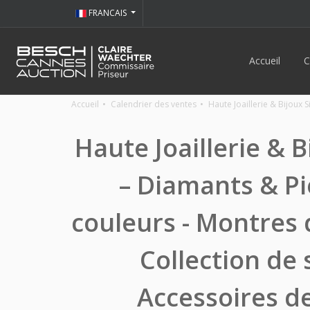
FRANCAIS
Accueil
C
Accueil
Calendrier des ventes
Haute Joaillerie & Bijoux
Haute Joaillerie & B
– Diamants & Pi
couleurs - Montres 
Collection de 
Accessoires d