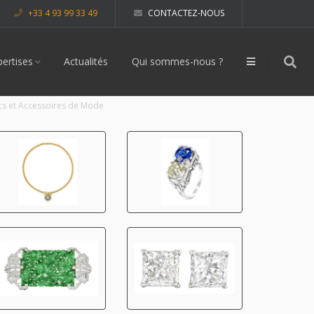
+33 4 93 99 33 49
CONTACTEZ-NOUS
pertises
Actualités
Qui sommes-nous ?
sacs et Accessoires de Mode